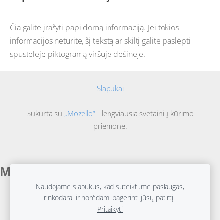
Čia galite įrašyti papildomą informaciją. Jei tokios
informacijos neturite, šį tekstą ar skiltį galite paslėpti
spustelėję piktogramą viršuje dešinėje.
Slapukai
Sukurta su
„Mozello“
- lengviausia svetainių kūrimo
priemone.
Mūsų paslaugos
Naudojame slapukus, kad suteiktume paslaugas,
Kelionių organizavimas:
Įsimintinos ir profesionaliai
rinkodarai ir norėdami pagerinti jūsų patirtį.
suplanuotos kelionės.
Pritaikyti
Fotografija:
Meninė ir komercinė (NT, renginių)