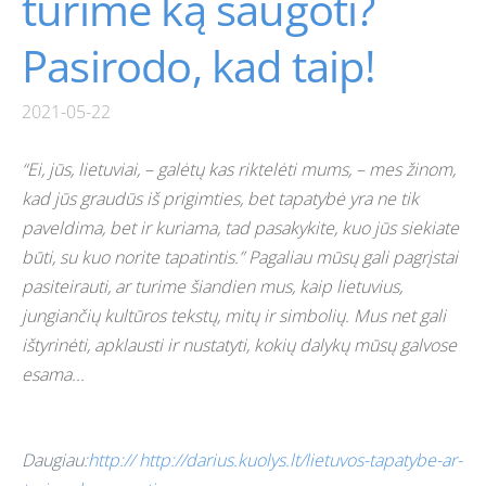
turime ką saugoti?
Pasirodo, kad taip!
2021-05-22
“Ei, jūs, lietuviai, – galėtų kas riktelėti mums, – mes žinom,
kad jūs graudūs iš prigimties, bet tapatybė yra ne tik
paveldima, bet ir kuriama, tad pasakykite, kuo jūs siekiate
būti, su kuo norite tapatintis.” Pagaliau mūsų gali pagrįstai
pasiteirauti, ar turime šiandien mus, kaip lietuvius,
jungiančių kultūros tekstų, mitų ir simbolių. Mus net gali
ištyrinėti, apklausti ir nustatyti, kokių dalykų mūsų galvose
esama...
Daugiau:
http:// http://darius.kuolys.lt/lietuvos-tapatybe-ar-