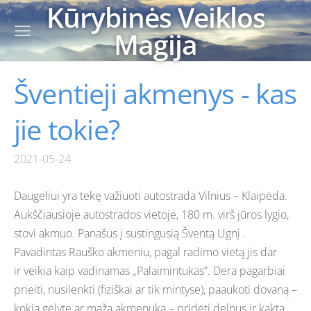
Kūrybinės Veiklos
Magija
Šventieji akmenys - kas
jie tokie?
2021-05-24
Daugeliui yra tekę važiuoti autostrada Vilnius – Klaipėda.
Aukščiausioje autostrados vietoje, 180 m. virš jūros lygio,
stovi akmuo. Panašus į sustingusią Šventą Ugnį .
Pavadintas Rauško akmeniu, pagal radimo vietą jis dar
ir
veikia kaip vadinamas „Palaimintukas”. Dera pagarbiai
prieiti, nusilenkti (fiziškai ar tik mintyse), paaukoti dovaną –
kokią gėlytę ar mažą akmenuką – pridėti delnus ir kaktą