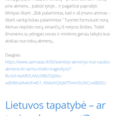
prie akmens… pabūti tyloje… ir pagarbiai paprašyti.
Mintyse ištarti: „Būk palaimintas, kad ir aš (mano artimas –
ištarti vardą) būtau palaimintas.” Tuomet formuluoti norą.
Akmuo nepildo norų, einančių iš netyros širdies. Todėl
žmonėms su ydingais norais ir mintimis geriau laikytis kuo
atokiau nuo tokių akmenų…
Daugiau:
https://www.sarmatas.lt/06/sventieji-akmenys-nuo-rausko-
akmens-iki-sernu-misko-tragedijos/?
fbclid=IwAR0U6VU08bS0JzNx-
xdIVMnslA4nrFv4S1_KNAsHQIqMTFmm5UNCcvdBdSU
Lietuvos tapatybė – ar