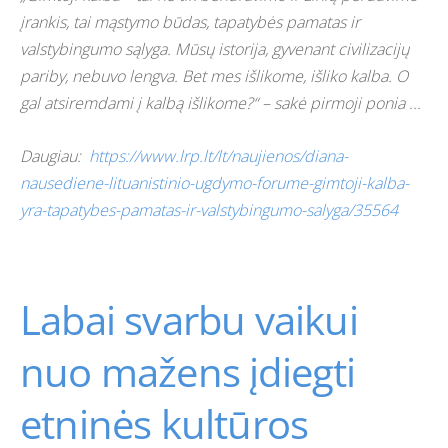
įrankis, tai mąstymo būdas, tapatybės pamatas ir
valstybingumo sąlyga. Mūsų istorija, gyvenant civilizacijų
pariby, nebuvo lengva. Bet mes išlikome, išliko kalba. O
gal atsiremdami į kalbą išlikome?“ – sakė pirmoji ponia ...
Daugiau:
https://www.lrp.lt/lt/naujienos/diana-
nausediene-lituanistinio-ugdymo-forume-gimtoji-kalba-
yra-tapatybes-pamatas-ir-valstybingumo-salyga/35564
Labai svarbu vaikui
nuo mažens įdiegti
etninės kultūros