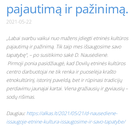
pajautimą ir pažinimą.
2021-05-22
„Labai svarbu vaikui nuo mažens įdiegti etninės kultūros
pajautimą ir pažinimą. Tik taip mes išsaugosime savo
tapatybę“, – po susitikimo sakė D. Nausėdienė.
Pirmoji ponia pasidžiaugė, kad Dovilų etninės kultūros
centro darbuotojai ne tik renka ir puoselėja krašto
etnokultūrinį, istorinį paveldą, bet ir rūpinasi tradicijų
perdavimu jaunajai kartai. Viena gražiausių ir gyviausių –
sodų rišimas.
Daugiau:
https://alkas.lt/2021/05/21/d-nausediene-
issaugoje-etnine-kultura-issaugosime-ir-savo-tapatybe/